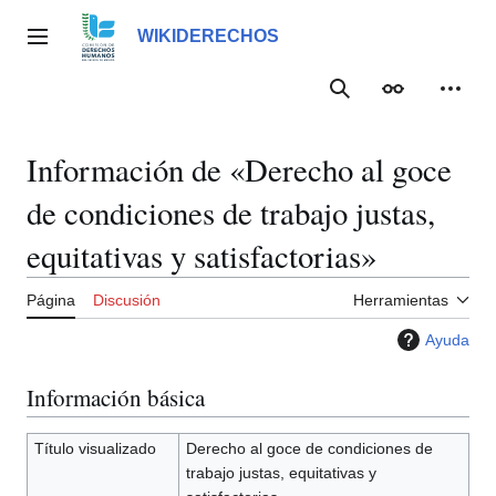
Ir
al
WIKIDERECHOS
Menú principal
contenido
Buscar
Apariencia
Herra
Información de «Derecho al goce
de condiciones de trabajo justas,
equitativas y satisfactorias»
Página
Discusión
Herramientas
Ayuda
Información básica
Título visualizado
Derecho al goce de condiciones de
trabajo justas, equitativas y