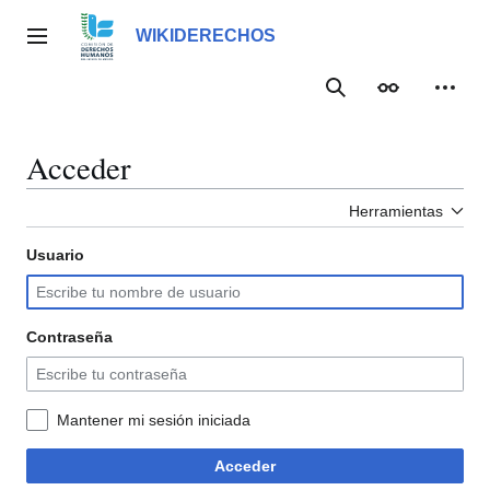
Ir
al
WIKIDERECHOS
Menú principal
contenido
Buscar
Apariencia
Herra
Acceder
Herramientas
Usuario
Contraseña
Mantener mi sesión iniciada
Acceder