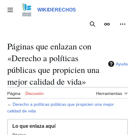
Ir
al
WIKIDERECHOS
Menú principal
contenido
Buscar
Apariencia
Herra
Páginas que enlazan con
«Derecho a políticas
Ayuda
públicas que propicien una
mejor calidad de vida»
Página
Discusión
Herramientas
←
Derecho a políticas públicas que propicien una mejor
calidad de vida
Lo que enlaza aquí